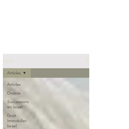
BLOG
Articles
Articles
Divorce
Successions
en Israel
Droit
Immobilier
Israel