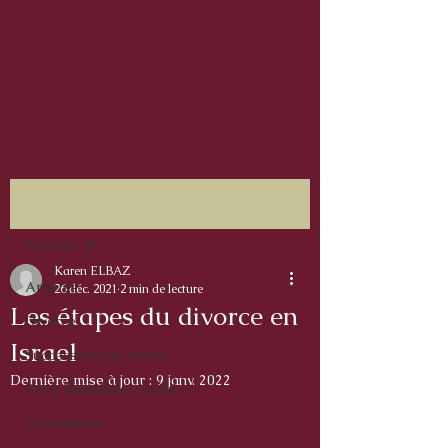
Post
Articles
Karen ELBAZ
Articles
26 déc. 2021
2 min de lecture
Les étapes du divorce en
Divorce
Israel
Successions en Israel
Dernière mise à jour :
9 janv. 2022
Droit Immobilier Israel
Contentieux